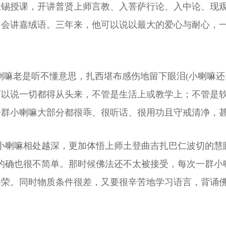
驻锡授课，开讲普贤上师言教、入菩萨行论、入中论、现
只会讲嘉绒语。三年来，他可以说以最大的爱心与耐心，
。
喇嘛老是听不懂意思，扎西堪布感伤地留下眼泪(小喇嘛还
可以说一切都得从头来，不管是生活上或教学上；不管是
一群小喇嘛大部分都很乖、很听话、很用功且守戒清净，
小喇嘛相处越深，更加体悟上师土登曲吉扎巴仁波切的慧
的确也很不简单。那时候佛法还不太被接受，每次一群小
为荣。同时物质条件很差，又要很辛苦地学习语言，背诵