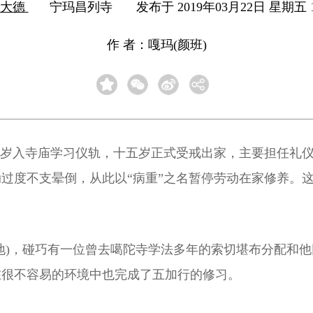
僧大德
宁玛昌列寺
发布于 2019年03月22日 星期五 1
作 者：嘎玛(颜班)
三岁入寺庙学习仪轨，十五岁正式受戒出家，主要担任礼仪
过度不支晕倒，从此以“病重”之名暂停劳动在家修养。
地)，碰巧有一位曾去噶陀寺学法多年的索切堪布分配和
在很不容易的环境中也完成了五加行的修习。