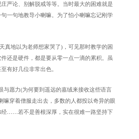
观庄严论、别解脱戒等等。当时最大的困难就是
一句一句地教导小喇嘛。为了怕小喇嘛忘记刚学
天真地以为老师想家哭了)，可见那时教学的困
软件还是硬件，都是要从零一点一滴的累积。虽
甚至有好几位非常出色。
眼与愿力(为何要到遥远的嘉绒来接收这些语言
喇嘛穿着僧服走出去，多数的人都投以奇异的眼
佛经……若不是善根深厚，实在很难一路坚持下