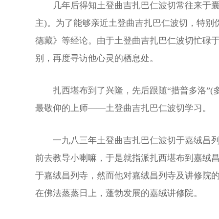
几年后得知土登曲吉扎巴仁波切常往来于囊
主)。为了能够亲近土登曲吉扎巴仁波切，特别
德藏》等经论。由于土登曲吉扎巴仁波切忙碌于
别，再度寻访他心灵的栖息处。
扎西堪布到了兴隆，先后跟随“措普多洛”(
最敬仰的上师——土登曲吉扎巴仁波切学习。
一九八三年土登曲吉扎巴仁波切于嘉绒昌
前去教导小喇嘛，于是就指派扎西堪布到嘉绒
于嘉绒昌列寺，然而他对嘉绒昌列寺及讲修院
在佛法蒸蒸日上，蓬勃发展的嘉绒讲修院。