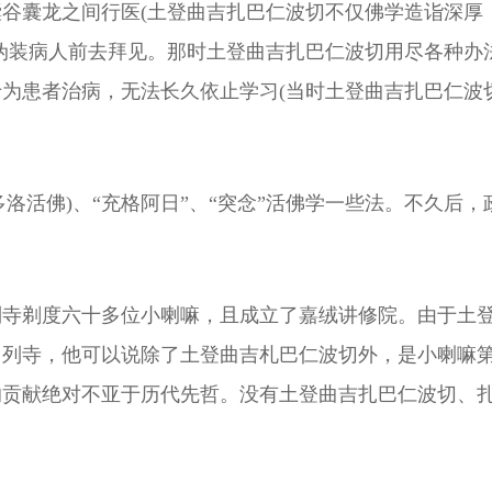
谷囊龙之间行医(土登曲吉扎巴仁波切不仅佛学造诣深厚
伪装病人前去拜见。那时土登曲吉扎巴仁波切用尽各种办
为患者治病，无法长久依止学习(当时土登曲吉扎巴仁波
多洛活佛)、“充格阿日”、“突念”活佛学一些法。不久
列寺剃度六十多位小喇嘛，且成立了嘉绒讲修院。由于土
昌列寺，他可以说除了土登曲吉札巴仁波切外，是小喇嘛
的贡献绝对不亚于历代先哲。没有土登曲吉扎巴仁波切、