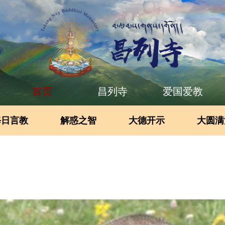
首页
昌列寺
爱国爱教
每日言教
解惑之智
大德开示
大圆满