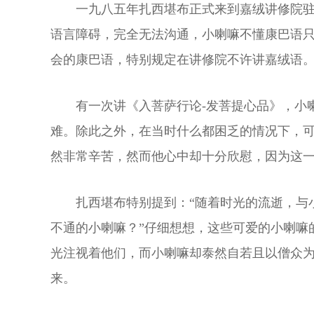
一九八五年扎西堪布正式来到嘉绒讲修院
语言障碍，完全无法沟通，小喇嘛不懂康巴语
会的康巴语，特别规定在讲修院不许讲嘉绒语
有一次讲《入菩萨行论-发菩提心品》，小
难。除此之外，在当时什么都困乏的情况下，
然非常辛苦，然而他心中却十分欣慰，因为这
扎西堪布特别提到：“随着时光的流逝，与
不通的小喇嘛？”仔细想想，这些可爱的小喇嘛
光注视着他们，而小喇嘛却泰然自若且以僧众
来。