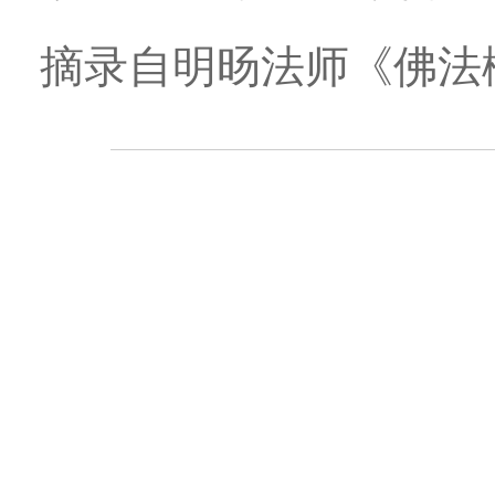
摘录自明旸法师《佛法