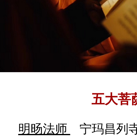
五大菩
明旸法师
宁玛昌列