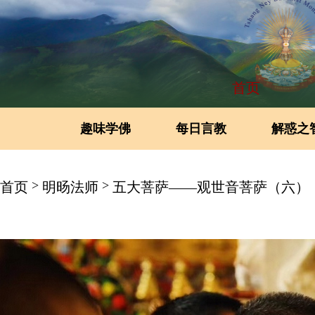
首页
趣味学佛
每日言教
解惑之
>
>
首页
明旸法师
五大菩萨——观世音菩萨（六）