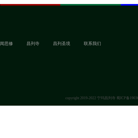
闻思修
昌列寺
昌列圣境
联系我们
copyright 2019-2022 宁玛昌列寺
蜀ICP备1903