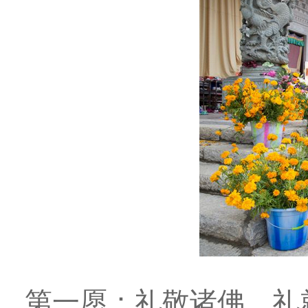
第一愿：礼敬诸佛，礼