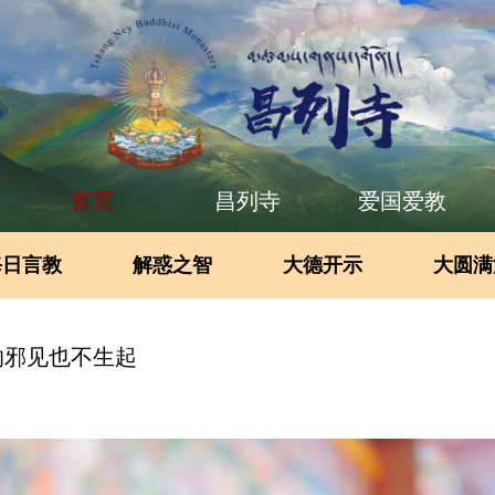
首页
昌列寺
爱国爱教
每日言教
解惑之智
大德开示
大圆满
的邪见也不生起