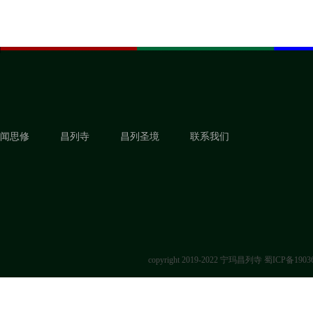
闻思修
昌列寺
昌列圣境
联系我们
copyright 2019-2022 宁玛昌列寺
蜀ICP备1903