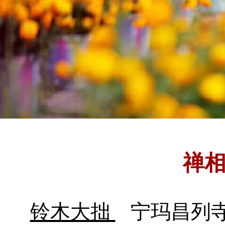
禅
铃木大拙
宁玛昌列