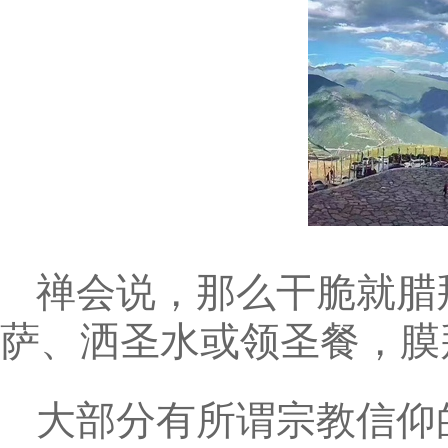
禅会说，那么干脆就腊
萨、洒圣水或领圣餐，膜
大部分有所谓宗教信仰