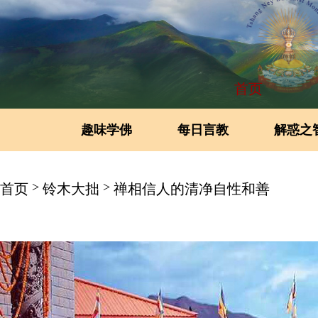
首页
趣味学佛
每日言教
解惑之
>
>
首页
铃木大拙
禅相信人的清净自性和善