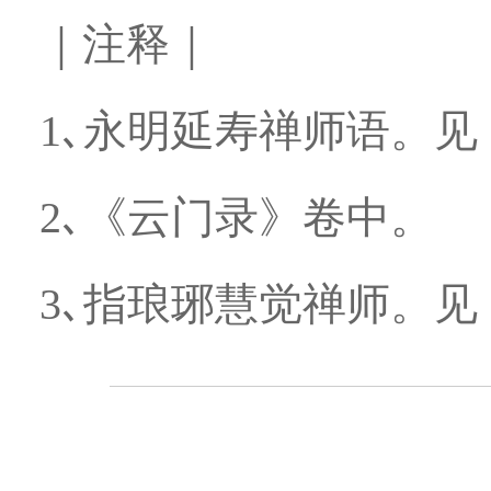
｜注释｜
1､永明延寿禅师语。
2､《云门录》卷中。
3､指琅琊慧觉禅师。