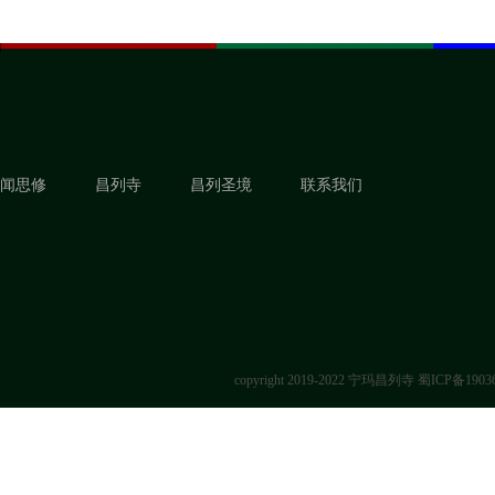
闻思修
昌列寺
昌列圣境
联系我们
copyright 2019-2022 宁玛昌列寺
蜀ICP备1903