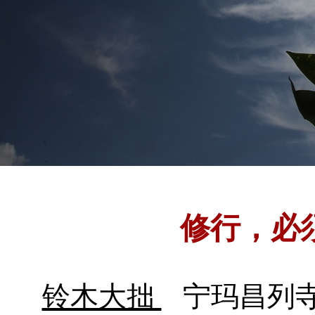
修行，必
铃木大拙
宁玛昌列