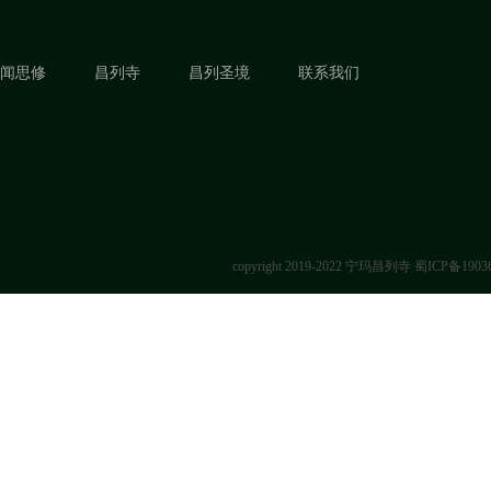
闻思修
昌列寺
昌列圣境
联系我们
copyright 2019-2022 宁玛昌列寺
蜀ICP备1903