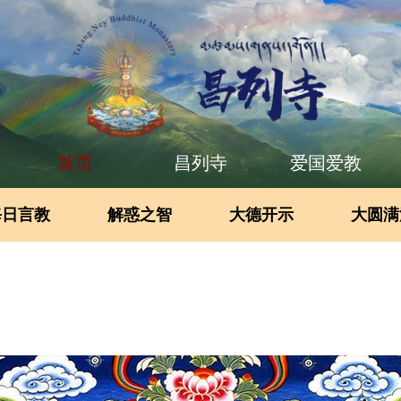
首页
昌列寺
爱国爱教
每日言教
解惑之智
大德开示
大圆满