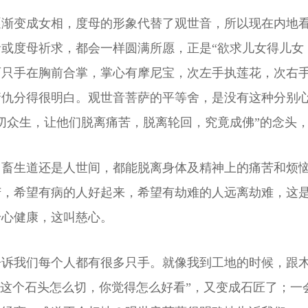
逐渐变成女相，度母的形象代替了观世音，所以现在内地
或度母祈求，都会一样圆满所愿，正是“欲求儿女得儿女
两只手在胸前合掌，掌心有摩尼宝，次左手执莲花，次右
情仇分得很明白。观世音菩萨的平等舍，是没有这种分别
切众生，让他们脱离痛苦，脱离轮回，究竟成佛”的念头
畜生道还是人世间，都能脱离身体及精神上的痛苦和烦恼
苦，希望有病的人好起来，希望有劫难的人远离劫难，这
身心健康，这叫慈心。
诉我们每个人都有很多只手。就像我到工地的时候，跟木
，这个石头怎么切，你觉得怎么好看”，又变成石匠了；