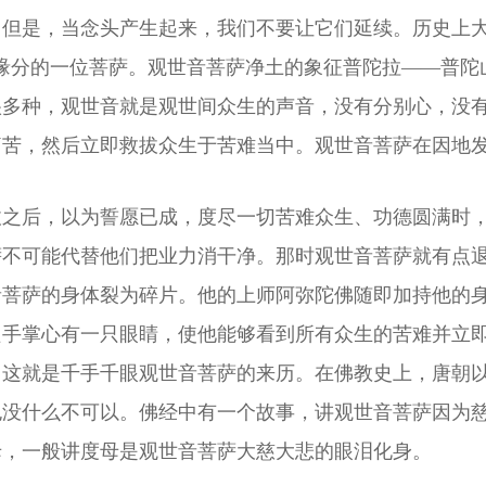
但是，当念头产生起来，我们不要让它们延续。历史上大
缘分的一位菩萨。观世音菩萨净土的象征普陀拉——普陀
很多种，观世音就是观世间众生的声音，没有分别心，没
痛苦，然后立即救拔众生于苦难当中。观世音菩萨在因地
拔之后，以为誓愿已成，度尽一切苦难众生、功德圆满时
萨不可能代替他们把业力消干净。那时观世音菩萨就有点
音菩萨的身体裂为碎片。他的上师阿弥陀佛随即加持他的
只手掌心有一只眼睛，使他能够看到所有众生的苦难并立
。这就是千手千眼观世音菩萨的来历。在佛教史上，唐朝
也没什么不可以。佛经中有一个故事，讲观世音菩萨因为
母，一般讲度母是观世音菩萨大慈大悲的眼泪化身。