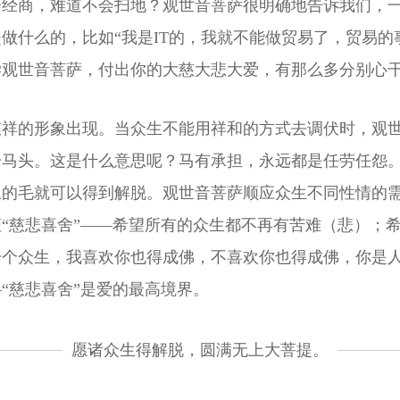
会经商，难道不会扫地？观世音菩萨很明确地告诉我们，
做什么的，比如“我是IT的，我就不能做贸易了，贸易的
学观世音菩萨，付出你的大慈大悲大爱，有那么多分别心
慈祥的形象出现。当众生不能用祥和的方式去调伏时，观
一马头。这是什么意思呢？马有承担，永远都是任劳任怨
上的毛就可以得到解脱。观世音菩萨顺应众生不同性情的
“慈悲喜舍”——希望所有的众生都不再有苦难（悲）；
一个众生，我喜欢你也得成佛，不喜欢你也得成佛，你是
“慈悲喜舍”是爱的最高境界。
愿诸众生得解脱，圆满无上大菩提。