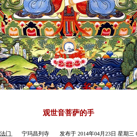
观世音菩萨的手
音法门
宁玛昌列寺
发布于 2014年04月23日 星期三 0