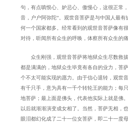
句，有点嗔恨心、妒忌心、傲慢心，这很正常，
音，户户阿弥陀”。观世音菩萨是与中国人最有
何一个国家都多。经常看到的观世音菩萨像有
对待，听闻所有众生的呼唤，体察所有众生的
众生刚强，观世音菩萨将地狱众生尽数救
都是满满的，地狱众生毕竟有各自的业力，菩
个不太可能实现的愿力。由于信心退转，观世
有千只手，意为具有一千个转轮王的能力；每
地菩萨；最上面是佛头，代表他实际上就是佛
以后就渐渐演变成女相了。当然，菩萨无相，
眼泪都幻化成了二十一位女菩萨，即二十一度