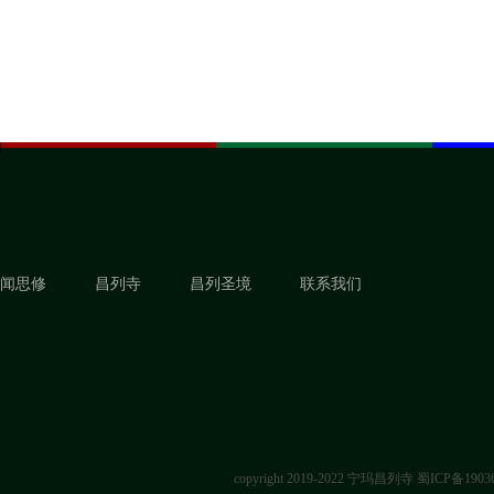
闻思修
昌列寺
昌列圣境
联系我们
copyright 2019-2022 宁玛昌列寺
蜀ICP备1903