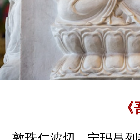
《
敦珠仁波切
宁玛昌列