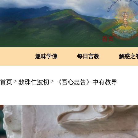
首页
趣味学佛
每日言教
解惑之
>
>
首页
敦珠仁波切
《吾心忠告》中有教导