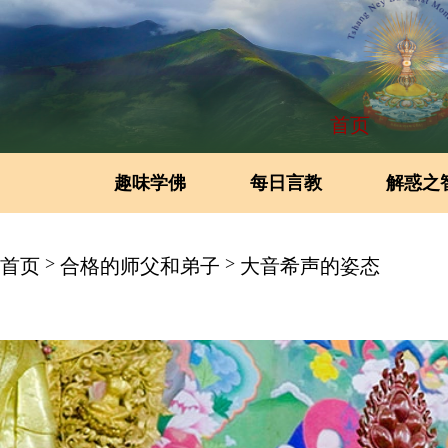
首页
趣味学佛
每日言教
解惑之
>
>
首页
合格的师父和弟子
大音希声的姿态