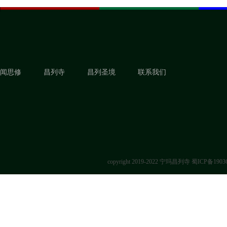
闻思修
昌列寺
昌列圣境
联系我们
copyright 2019-2022 宁玛昌列寺
蜀ICP备1903