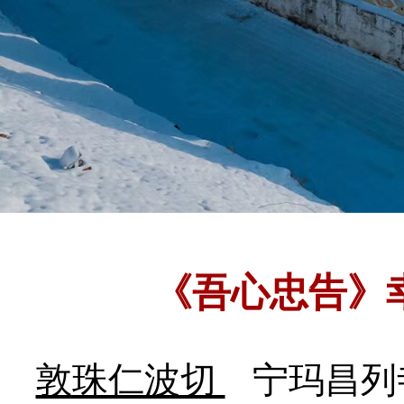
《吾心忠告》
敦珠仁波切
宁玛昌列