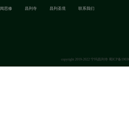
闻思修
昌列寺
昌列圣境
联系我们
copyright 2019-2022 宁玛昌列寺
蜀ICP备1903