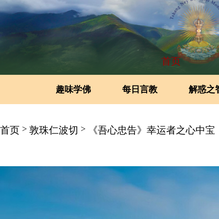
首页
趣味学佛
每日言教
解惑之
>
>
首页
敦珠仁波切
《吾心忠告》幸运者之心中宝