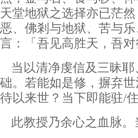
天堂地狱之选择亦已茫然
恶、佛剎与地狱、苦与乐
言：「吾见高胜天，吾对
当以清净虔信及三昧耶
础。若能如是修，摒弃世
待以来世？当下即能驻/
此教授乃余心之血脉。