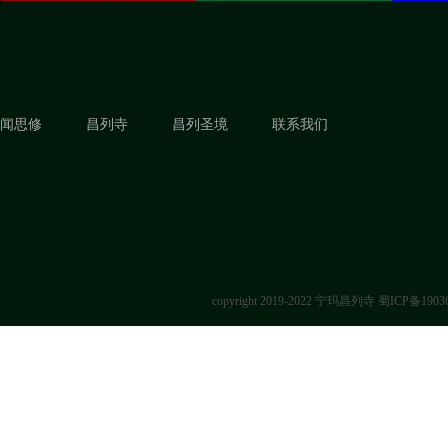
闻思修
昌列寺
昌列圣境
联系我们
copyright 2019-2022 宁玛昌列寺
蜀ICP备1903