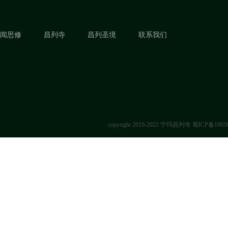
闻思修
昌列寺
昌列圣境
联系我们
copyright 2019-2022 宁玛昌列寺
蜀ICP备1903