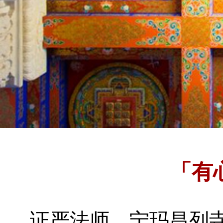
「有
证严法师
宁玛昌列