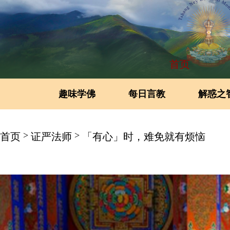
首页
趣味学佛
每日言教
解惑之
>
>
首页
证严法师
「有心」时，难免就有烦恼