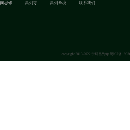
闻思修
昌列寺
昌列圣境
联系我们
copyright 2019-2022 宁玛昌列寺
蜀ICP备1903