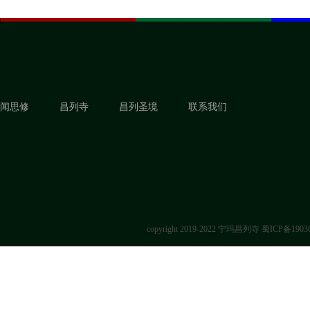
闻思修
昌列寺
昌列圣境
联系我们
copyright 2019-2022 宁玛昌列寺
蜀ICP备1903