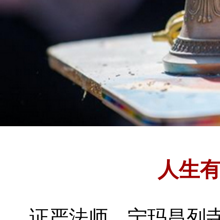
人生
证严法师
宁玛昌列