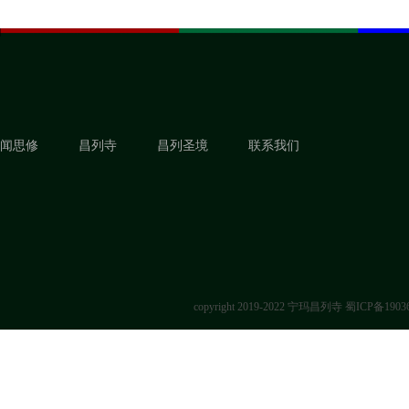
闻思修
昌列寺
昌列圣境
联系我们
copyright 2019-2022 宁玛昌列寺
蜀ICP备1903