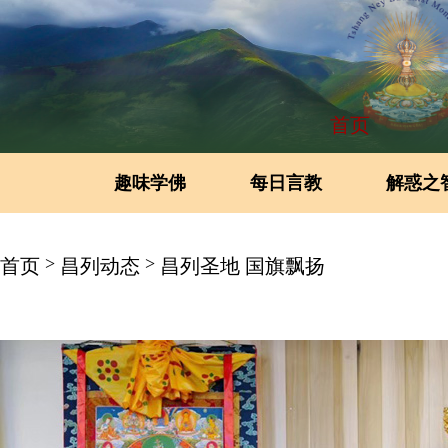
首页
趣味学佛
每日言教
解惑之
>
>
首页
昌列动态
昌列圣地 国旗飘扬