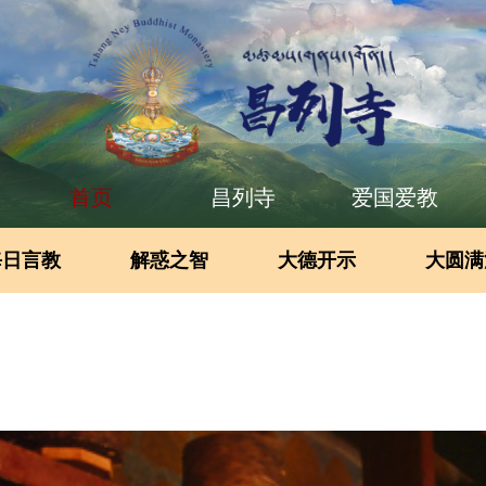
首页
昌列寺
爱国爱教
每日言教
解惑之智
大德开示
大圆满