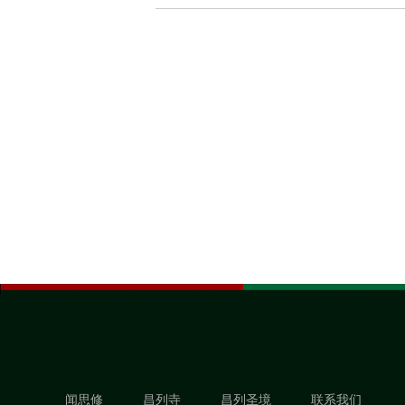
闻思修
昌列寺
昌列圣境
联系我们