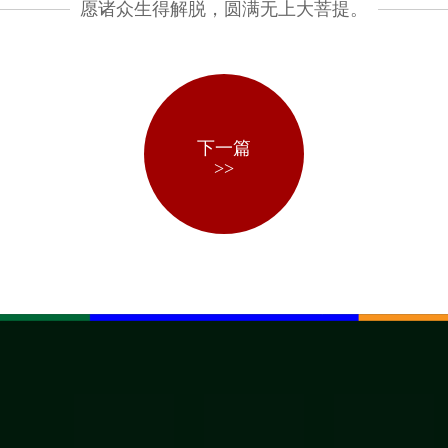
愿诸众生得解脱，圆满无上大菩提。
下一篇
>>