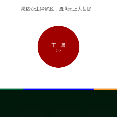
愿诸众生得解脱，圆满无上大菩提。
下一篇
>>