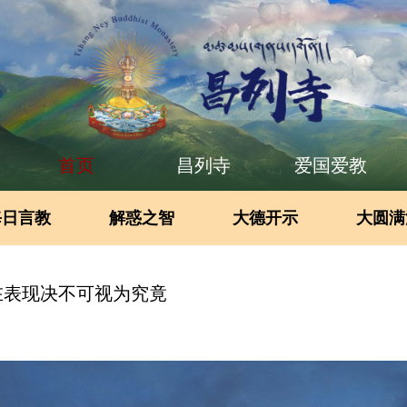
首页
昌列寺
爱国爱教
每日言教
解惑之智
大德开示
大圆满
在表现决不可视为究竟