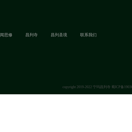
闻思修
昌列寺
昌列圣境
联系我们
copyright 2019-2022 宁玛昌列寺
蜀ICP备1903