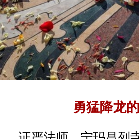
勇猛降龙
证严法师
宁玛昌列