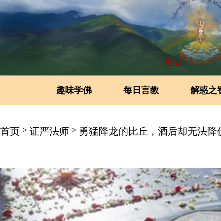
首页
趣味学佛
每日言教
解惑之
>
>
首页
证严法师
勇猛降龙的比丘，酒后却无法降