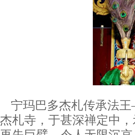
宁玛巴多杰札传承法王
杰札寺，于甚深禅定中，
再失巨擘，令人无限沉哀