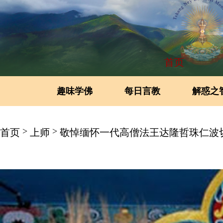
首页
趣味学佛
每日言教
解惑之
>
>
首页
上师
敬悼缅怀一代高僧法王达隆哲珠仁波