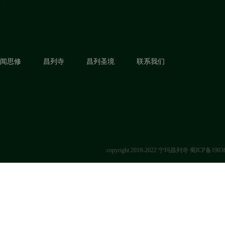
闻思修
昌列寺
昌列圣境
联系我们
copyright 2019-2022 宁玛昌列寺
蜀ICP备1903