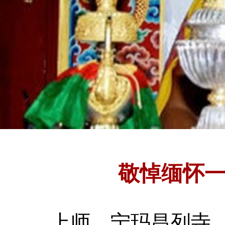
敬悼缅怀
上师
宁玛昌列寺