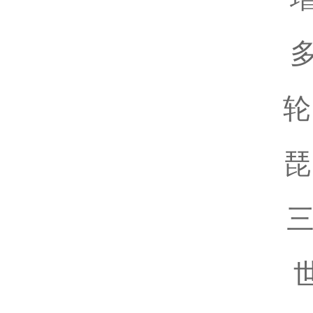
轮
琵
三