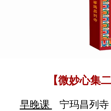
【微妙心集
早晚课
宁玛昌列寺