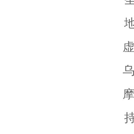
虚
乌
摩