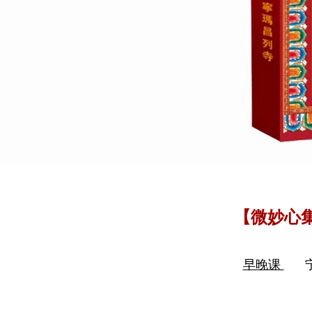
【微妙心
早晚课