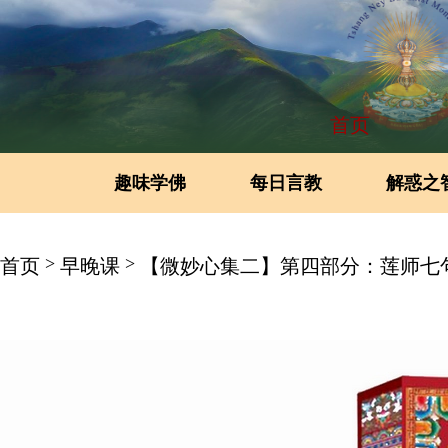
首页
趣味学佛
每日言教
解惑之
>
>
首页
早晚课
【微妙心集二】第四部分：莲师七