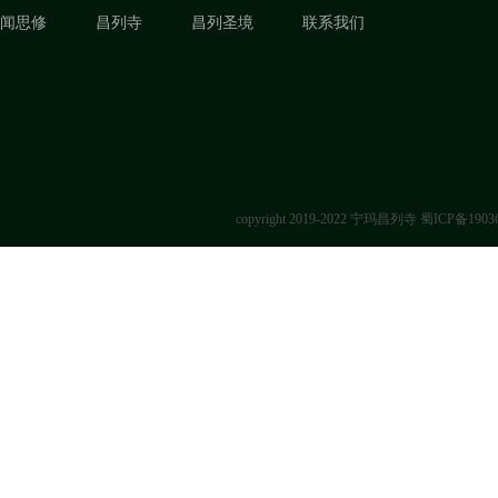
闻思修
昌列寺
昌列圣境
联系我们
copyright 2019-2022 宁玛昌列寺
蜀ICP备1903