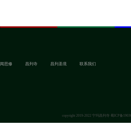
闻思修
昌列寺
昌列圣境
联系我们
copyright 2019-2022 宁玛昌列寺
蜀ICP备1903