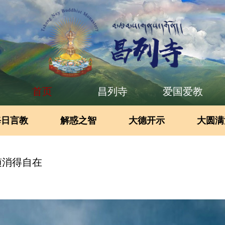
首页
昌列寺
爱国爱教
每日言教
解惑之智
大德开示
大圆满
随消得自在