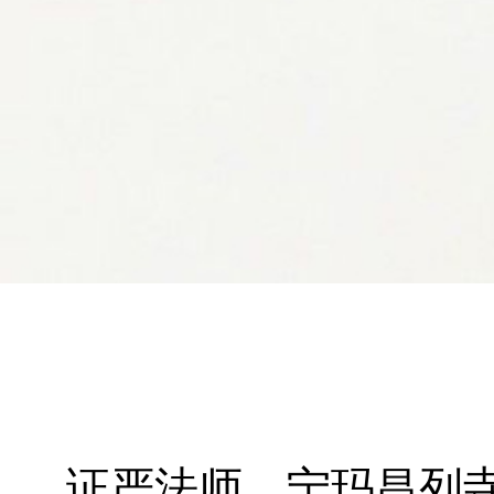
证严法师
宁玛昌列