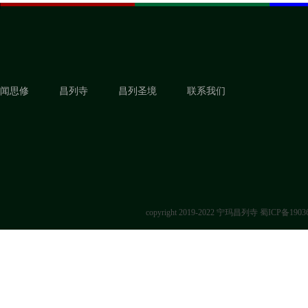
闻思修
昌列寺
昌列圣境
联系我们
copyright 2019-2022 宁玛昌列寺
蜀ICP备1903