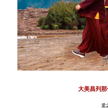
大美昌列那
爱