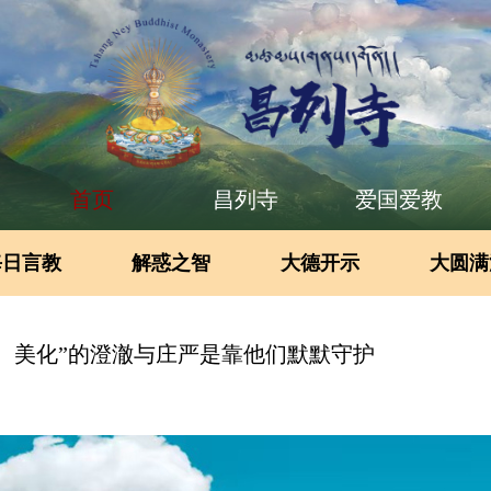
首页
昌列寺
爱国爱教
每日言教
解惑之智
大德开示
大圆满
、美化”的澄澈与庄严是靠他们默默守护