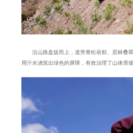
沿山路盘旋而上，道旁青松蓊郁、层林叠
用汗水浇筑出绿色的屏障，有效治理了山体滑