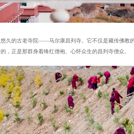
史悠久的古老寺院——马尔康昌列寺。它不仅是藏传佛教
青的，正是那群身着绛红僧袍、心怀众生的昌列寺僧众。