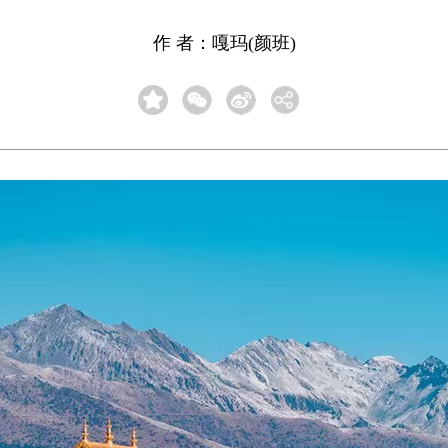
作 者：嘎玛(颜班)