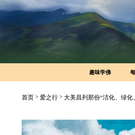
趣味学佛
>
>
首页
爱之行
大美昌列那份“洁化、绿化