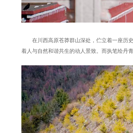
在川西高原苍莽群山深处，伫立着一座历
着人与自然和谐共生的动人景致。而执笔绘丹