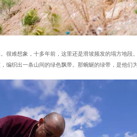
翠。很难想象，十多年前，这里还是滑坡频发的塌方地段
坡，编织出一条山间的绿色飘带。那蜿蜒的绿带，是他们