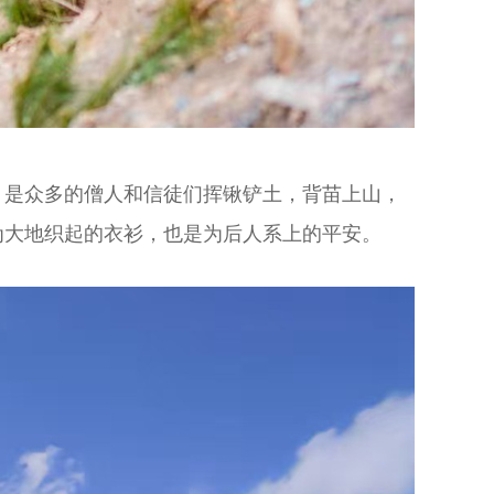
。是众多的僧人和信徒们挥锹铲土，背苗上山，
为大地织起的衣衫，也是为后人系上的平安。