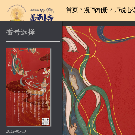
2022-09-19
|
>
>
首页
漫画
相册
师说心
向善的心灵
番号选择
2022-09-19