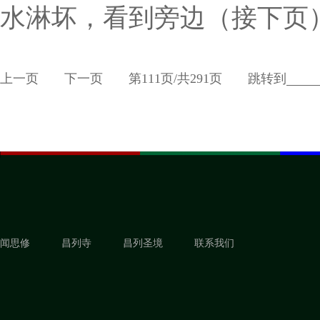
水淋坏，看到旁边（接下页
上一页
下一页
第
111
页/共
291
页
跳转到
闻思修
昌列寺
昌列圣境
联系我们