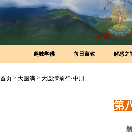
首页
趣味学佛
每日言教
解惑之
>
>
首页
大圆满
大圆满前行·中册
第