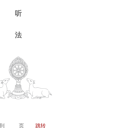
听
法
到
页