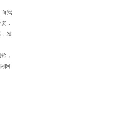
。而我
坐姿，
后，发
刚铃，
阿阿