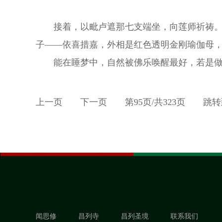
接着，以毗卢遮那七支端坐，向莲师祈祷
子——依喜措嘉，外相是红色透明金刚瑜伽母
能在睡梦中，自然被佛乐唤醒最好，若是
上一页
下一页
第
95
页/共
323
页
跳转
闻思修
昌列寺
昌列圣境
联系我们