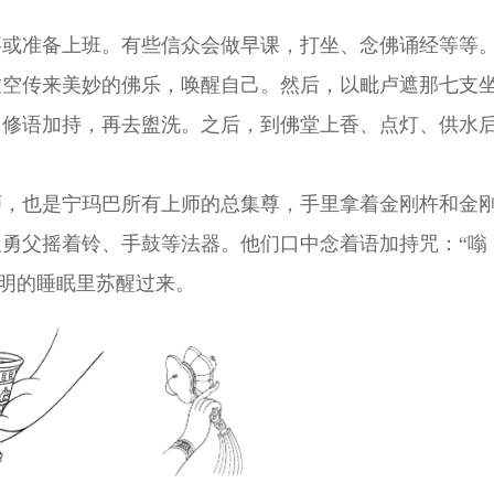
事或准备上班。有些信众会做早课，打坐、念佛诵经等等
虚空传来美妙的佛乐，唤醒自己。然后，以毗卢遮那七支
、修语加持，再去盥洗。之后，到佛堂上香、点灯、供水
师，也是宁玛巴所有上师的总集尊，手里拿着金刚杵和金
勇父摇着铃、手鼓等法器。他们口中念着语加持咒：“嗡 
无明的睡眠里苏醒过来。