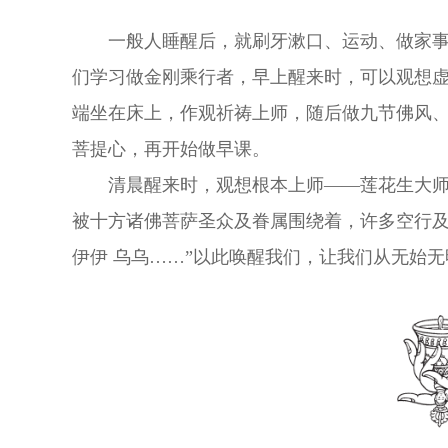
一般人睡醒后，就刷牙漱口、运动、做家
们学习做金刚乘行者，早上醒来时，可以观想
端坐在床上，作观祈祷上师，随后做九节佛风
菩提心，再开始做早课。
清晨醒来时，观想根本上师——莲花生大
被十方诸佛菩萨圣众及眷属围绕着，许多空行及
伊伊 乌乌……”以此唤醒我们，让我们从无始