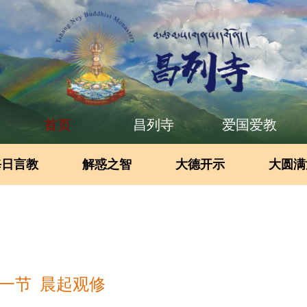
首页
昌列寺
爱国爱教
每日言教
解惑之智
大德开示
大圆满
一节 晨起观修