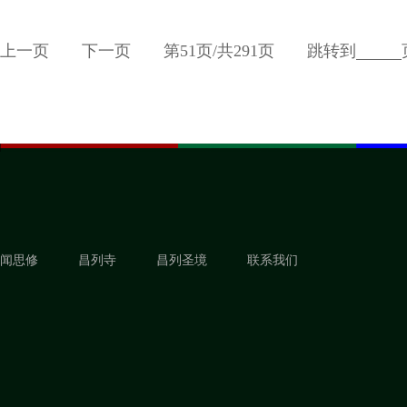
上一页
下一页
第
51
页/共
291
页
跳转到
闻思修
昌列寺
昌列圣境
联系我们