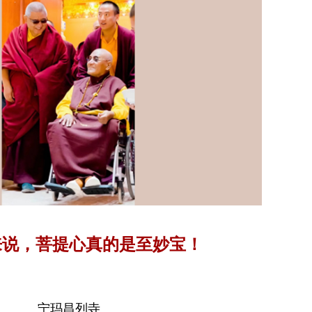
来说，菩提心真的是至妙宝！
宁玛昌列寺