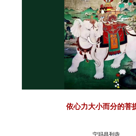
依心力大小而分的菩
宁玛昌列寺