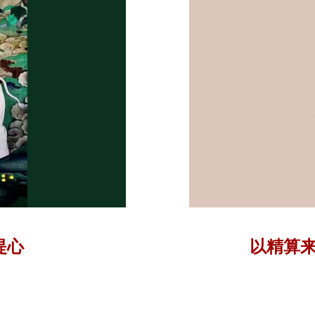
提心
以精算