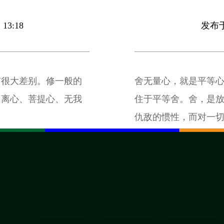
13:18
发布于 
有很大差别。修一般的
舍无量心，就是平等
出离心、菩提心、无我
住于平等舍。舍，是放
仇敌的惯性，而对一