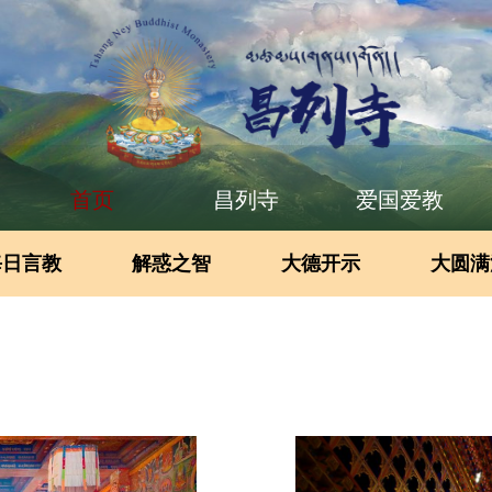
首页
昌列寺
爱国爱教
每日言教
解惑之智
大德开示
大圆满