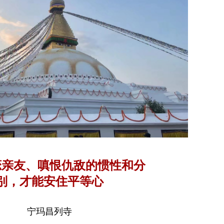
恋亲友、嗔恨仇敌的惯性和分
别，才能安住平等心
宁玛昌列寺