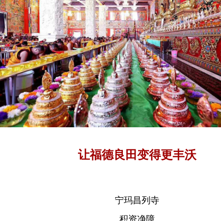
让福德良田变得更丰沃
宁玛昌列寺
积资净障