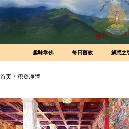
首页
趣味学佛
每日言教
解惑之
>
首页
积资净障