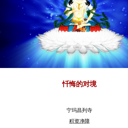
忏悔的对境
宁玛昌列寺
积资净障