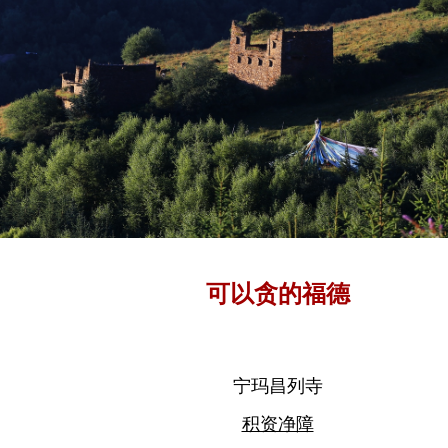
可以贪的福德
宁玛昌列寺
积资净障