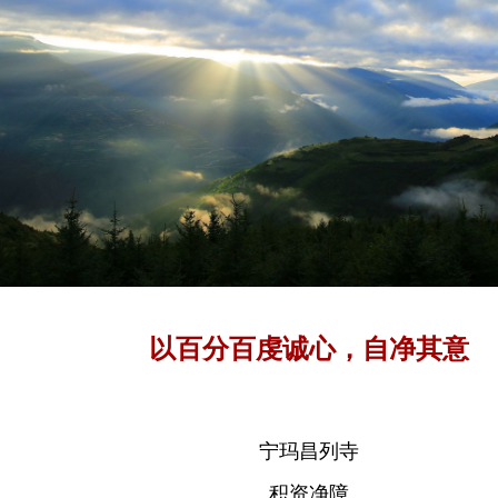
以百分百虔诚心，自净其意
宁玛昌列寺
积资净障