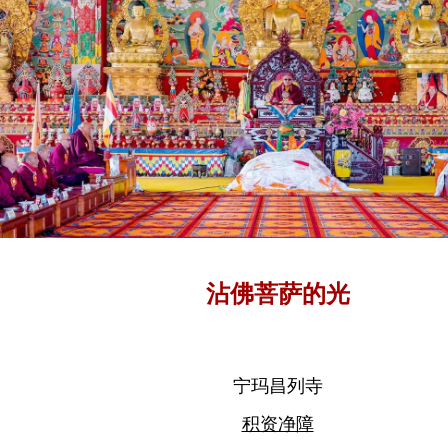
沾佛菩萨的光
宁玛昌列寺
积资净障