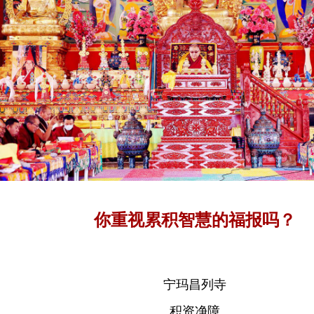
你重视累积智慧的福报吗？
宁玛昌列寺
积资净障