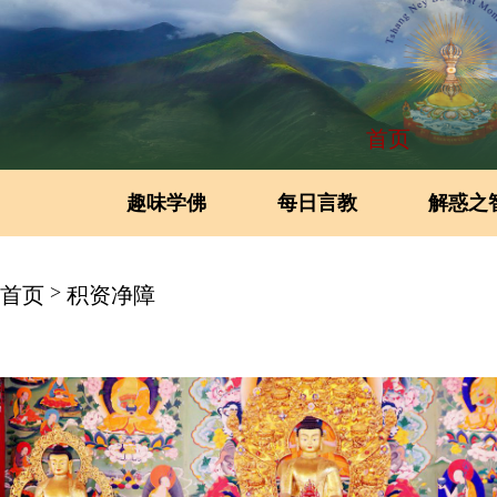
首页
趣味学佛
每日言教
解惑之
>
首页
积资净障