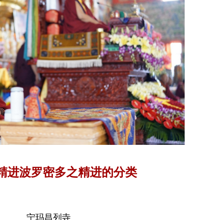
精进波罗密多之精进的分类
宁玛昌列寺