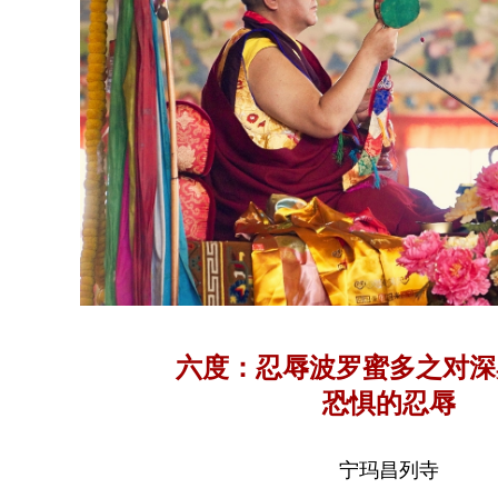
六度：忍辱波罗蜜多之对深
恐惧的忍辱
宁玛昌列寺