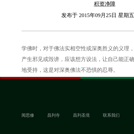
积资净障
发布于 2015年09月25日 星期五 
学佛时，对于佛法实相空性或深奥胜义的义理
产生邪见或毁谤，应该想方设法，让自己能正
地受持，这是对深奥佛法不恐惧的忍辱。
闻思修
昌列寺
昌列圣境
联系我们