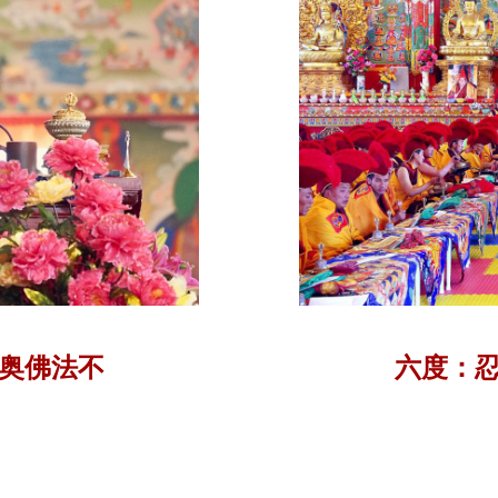
奥佛法不
六度：