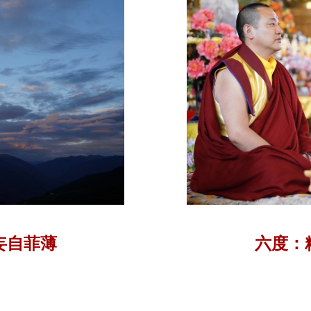
妄自菲薄
六度：