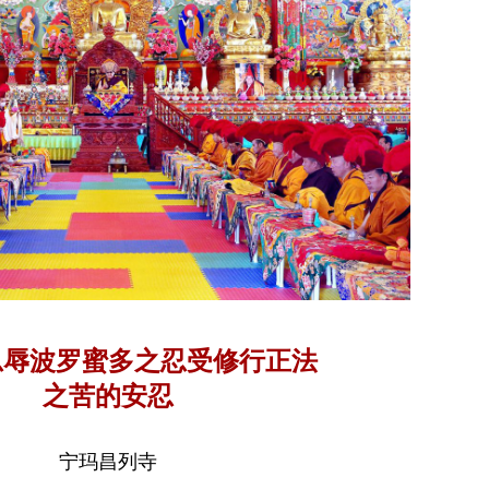
忍辱波罗蜜多之忍受修行正法
之苦的安忍
宁玛昌列寺