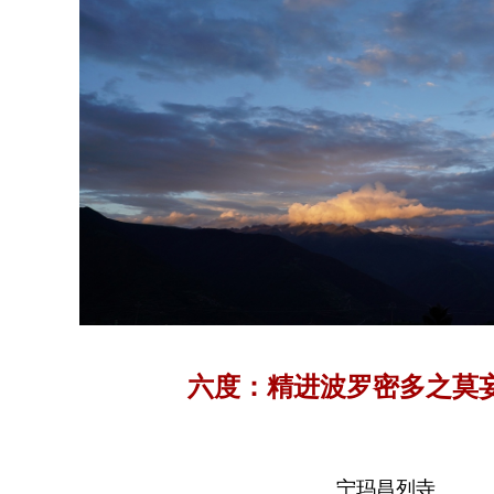
六度：精进波罗密多之莫
宁玛昌列寺