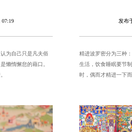
07:19
发布于 
直认为自己只是凡夫俗
精进波罗密分为三种
，是懒惰懈怠的藉口。
生活，饮食睡眠要节
进。
时，偶而才精进一下