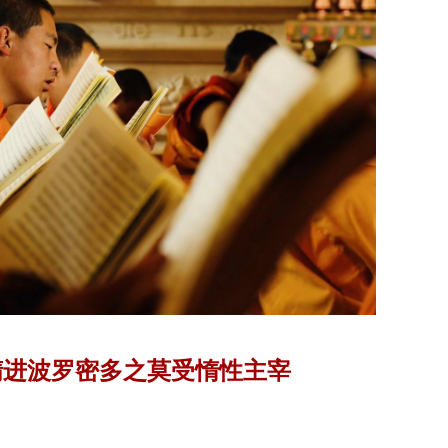
精进波罗密多之莫受惰性主宰