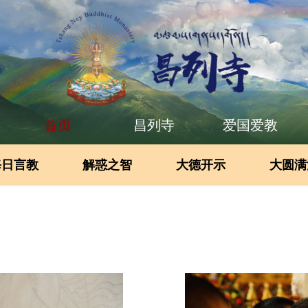
首页
昌列寺
爱国爱教
每日言教
解惑之智
大德开示
大圆满