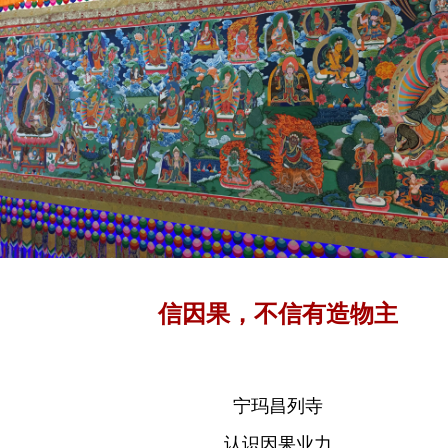
信因果，不信有造物主
宁玛昌列寺
认识因果业力