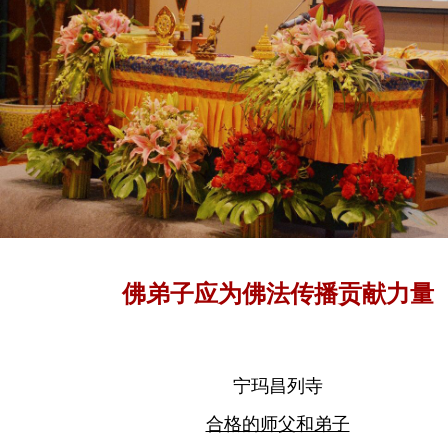
佛弟子应为佛法传播贡献力量
宁玛昌列寺
合格的师父和弟子