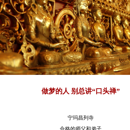
做梦的人 别总讲“口头禅”
宁玛昌列寺
合格的师父和弟子