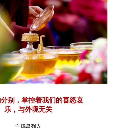
的分别，掌控着我们的喜怒哀
乐，与外境无关
宁玛昌列寺