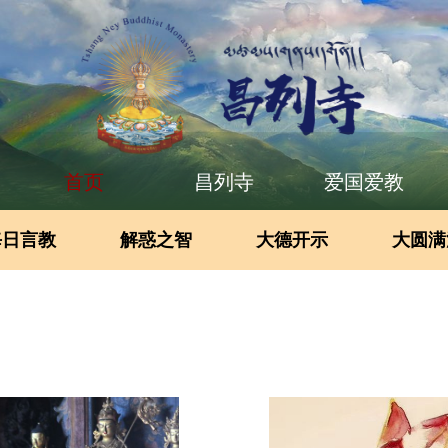
首页
昌列寺
爱国爱教
每日言教
解惑之智
大德开示
大圆满