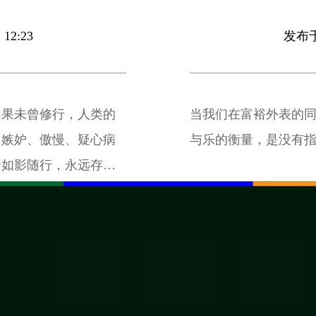
12:23
发布于 
如果未曾修行，人类的
当我们在富裕外表的
、嫉妒、傲慢、疑心病
与乐的衡量，是没有
会如影随行，永远存
思想。