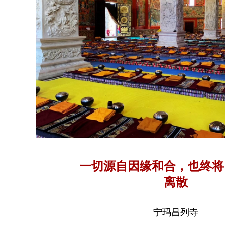
一切源自因缘和合，也终将
离散
宁玛昌列寺