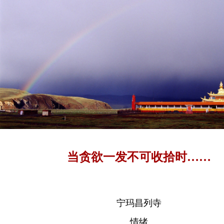
当贪欲一发不可收拾时……
宁玛昌列寺
情绪