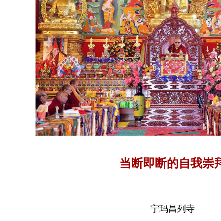
当断即断的自我崇
宁玛昌列寺