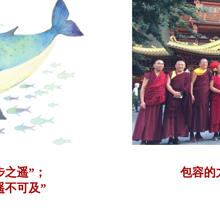
步之遥”；
包容的
遥不可及”