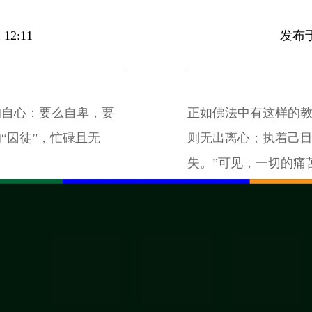
12:11
发布于 
的自心：要么自卑，要
正如佛法中有这样的教
“囚徒”，忙碌且无
则无出离心；执着己
失。”可见，一切的痛