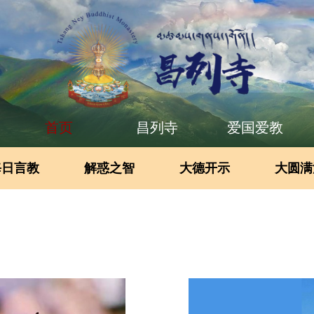
首页
昌列寺
爱国爱教
每日言教
解惑之智
大德开示
大圆满