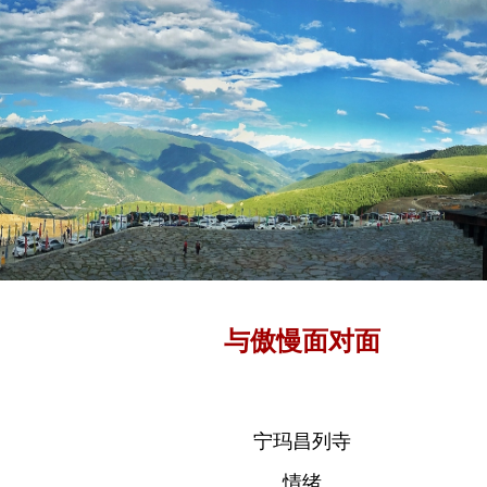
与傲慢面对面
宁玛昌列寺
情绪