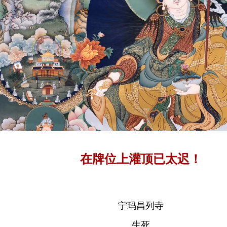
在牌位上灌顶已太迟！
宁玛昌列寺
生死