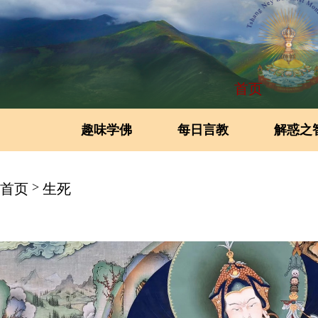
首页
趣味学佛
每日言教
解惑之
>
首页
生死