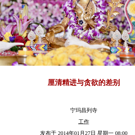
流社会家庭以摆放这样的艺术品为潮流，但是很少看到
基督的头砍下来放在桌上的。他们展示这些局部佛像的
多的心态是炫耀掠夺的战利品。所以如果你们要做关于 
品，要尽量做完整。 我不反对把佛像、菩萨像艺术化，
越好。游历藏区的寺庙，每一个雕塑、壁画作品都是美
云冈石窟、河南龙门石窟、甘肃敦煌石窟的艺术境界非
是现代能工巧匠们望尘莫及的。原因何在？开凿那些石
们，投入了他们最高的信仰和最大的虔诚心，投入了他
厘清精进与贪欲的差别
艺术。 佛教中，造像的功德非常大，精美的佛教艺术是
妙因缘。所以做艺术品当然非常好，至于经营方面，只
暴利就可以了。
宁玛昌列寺
工作
发布于 2014年01月27日 星期一 08:00