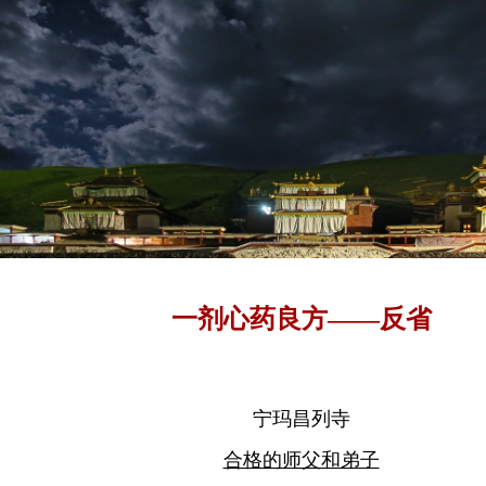
一剂心药良方——反省
宁玛昌列寺
合格的师父和弟子