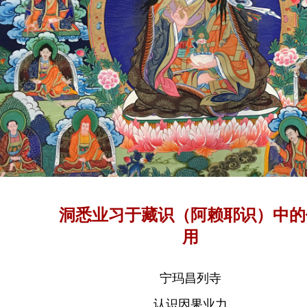
洞悉业习于藏识（阿赖耶识）中的
用
宁玛昌列寺
认识因果业力